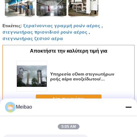
ξεραίνοντας γραμμή ροών αέρος
Ετικέττες:
,
στεγνωτήρας πριονιδιού ροών αέρος
,
στεγνωτήρας ζεστού αέρα
Αποκτήστε την καλύτερη τιμή για
Υπηρεσία cOem στεγνωτήρων
ροής αέρα ανοξείδωτου/
στεγνωτήρων πριονιδιού ροών
αέρος
Να συνεχίσει
Meibao
Στεγνωτήρας ροής αέρα
Περισσότεροι
5:05 AM