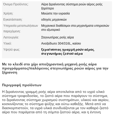
Όνομα Προϊόντος:
Αέρα ξεραίνοντας σύστημα ροών αέρος ροής
ξηρότερο
Χρήση:
Μειώστε την υγρασία
Εγκατάσταση:
οδηγός μηχανικών
Υπηρεσία μεταπωλήσεων
Μηχανικοί διαθέσιμοι στα μηχανήματα υπηρεσιών
στο εξωτερικό
παρεχόμενη:
Λειτουργία:
Στεγνωτήρας ροής αέρα
Υλικό:
Ανοξείδωτο 304/316L, καίσιο
ξεραίνοντας γραμμή ροών αέρος
Υψηλό φως:
,
στεγνωτήρας ζεστού αέρα
Με το κλειδί στο χέρι αποξηραντική μηχανή ροής αέρα
προγράμματος/παλόμενος στεγνωτήρας ροών αέρος για την
ξήρανση
Περιγραφή προϊόντων
Η ξεραίνοντας γραμμή ροής αέρα αποτελείται από το υγρό υλικό
σύστημα τροφοδοσίας, το ζεστό αέρα που παράγουν το σύστημα,
το ξεραίνοντας σύστημα χωρισμού συστημάτων, υλικού και αερίου,
κοσκινίζοντας το σύστημα ψύξης και ούτω καθεξής. Μετά από να
διασκορπιστούν, τα υγρά υλικά συνδυάζονται με τον καθαρό ζεστό
αέρα που παράγεται από τη σόμπα ζεστού αέρα, και η έντονη