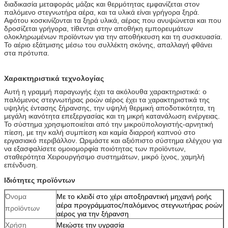
διαδικασία μεταφοράς μάζας και θερμότητας εμφανίζεται στον
παλόμενο στεγνωτήρα αέρα, και τα υλικά είναι γρήγορα ξηρά.
Αφότου κοσκινίζονται τα ξηρά υλικά, αέρας που ανυψώνεται και που
δροσίζεται γρήγορα, τίθενται στην αποθήκη εμπορευμάτων
ολοκληρωμένων προϊόντων για την αποθήκευση και τη συσκευασία.
Το αέριο εξάτμισης μέσω του συλλέκτη σκόνης, απαλλαγή φθάνει
στα πρότυπα.
Χαρακτηριστικά τεχνολογίας
Αυτή η γραμμή παραγωγής έχει τα ακόλουθα χαρακτηριστικά: ο
παλόμενος στεγνωτήρας ροών αέρος έχει τα χαρακτηριστικά της
υψηλής έντασης ξήρανσης, την υψηλή θερμική αποδοτικότητα, τη
μεγάλη ικανότητα επεξεργασίας και τη μικρή κατανάλωση ενέργειας.
Το σύστημα χρησιμοποιείται από την μικροϋπολογιστής-αρνητική
πίεση, με την καλή συμπίεση και καμία διαρροή καπνού στο
εργασιακό περιβάλλον. Ωριμάστε και αξιόπιστο σύστημα ελέγχου για
να εξασφαλίσετε ομοιομορφία ποιότητας των προϊόντων,
σταθερότητα Χειρουργήσιμο συστημάτων, μικρό ίχνος, χαμηλή
επένδυση.
Ιδιότητες προϊόντων
Όνομα
Με το κλειδί στο χέρι αποξηραντική μηχανή ροής
αέρα προγράμματος/παλόμενος στεγνωτήρας ροών
προϊόντων
αέρος για την ξήρανση
Χρήση
Μειώστε την υγρασία