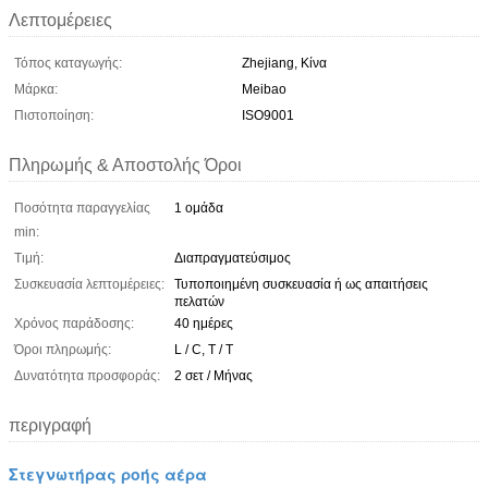
Λεπτομέρειες
Τόπος καταγωγής:
Zhejiang, Κίνα
Μάρκα:
Meibao
Πιστοποίηση:
ISO9001
Πληρωμής & Αποστολής Όροι
Ποσότητα παραγγελίας
1 ομάδα
min:
Τιμή:
Διαπραγματεύσιμος
Συσκευασία λεπτομέρειες:
Τυποποιημένη συσκευασία ή ως απαιτήσεις
πελατών
Χρόνος παράδοσης:
40 ημέρες
Όροι πληρωμής:
L / C, T / T
Δυνατότητα προσφοράς:
2 σετ / Μήνας
περιγραφή
Στεγνωτήρας ροής αέρα