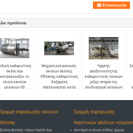
λλα προϊόντα
ιδική καθαριστική
Μηχανή κατασκευής
Υψηλής
Σ
σκόνη που
σκονών πλύσης
αποδοτικότητας
κατασκευάζει το
Efficeney, καθαριστική
καθαριστικός σκονών
υλικό καισίου
δεξαμενή
μίξης αναμίκτης
μηχανών SS
επεξεργασίας κατά
συνδυασμού μηχανών
δεσμίδες πηλού
μετα
Γραμμή παραγωγής σκονών
Γραμμή παραγωγής
πλύσης
πυριτικών αλάτων νατρίου
Σκόνη πλύσης τύπων batch που
Αυτόματο υλικό σόδας άμμου