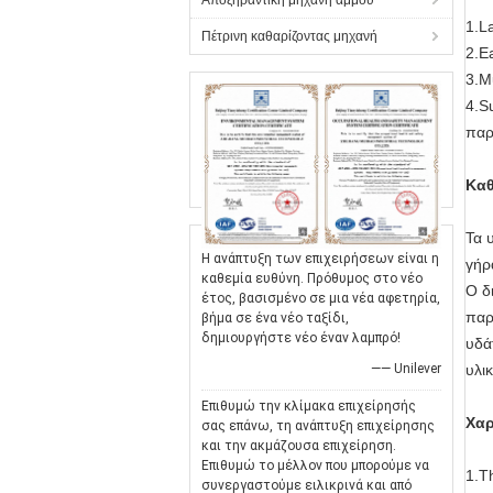
Αποξηραντική μηχανή άμμου
1.L
Πέτρινη καθαρίζοντας μηχανή
2.E
3.M
4.S
παρ
Καθ
Τα 
Η ανάπτυξη των επιχειρήσεων είναι η
γήρ
καθεμία ευθύνη. Πρόθυμος στο νέο
Ο δ
έτος, βασισμένο σε μια νέα αφετηρία,
παρ
βήμα σε ένα νέο ταξίδι,
δημιουργήστε νέο έναν λαμπρό!
υδά
υλι
—— Unilever
Επιθυμώ την κλίμακα επιχείρησής
Χαρ
σας επάνω, τη ανάπτυξη επιχείρησης
και την ακμάζουσα επιχείρηση.
Επιθυμώ το μέλλον που μπορούμε να
1.T
συνεργαστούμε ειλικρινά και από