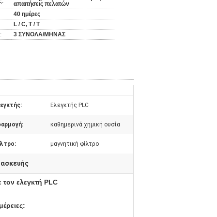
ς:
απαιτήσεις πελατών
40 ημέρες
L / C, T / T
:
3 ΣΥΝΟΛΑ/ΜΗΝΑΣ
εγκτής:
Ελεγκτής PLC
αρμογή:
καθημερινά χημική ουσία
λτρο:
μαγνητική φίλτρο
τασκευής
ε τον ελεγκτή PLC
μέρειες: