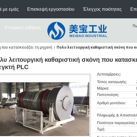
ά με εμάς
Επισκεψή εργοστασίου
Έλεγχος ποιότητας
Επι
Πω
Εταιρικές ειδήσεις
η που κατασκευάζει τη μηχανή
Πολυ λειτουργική καθαριστική σκόνη που κ
λυ λειτουργική καθαριστική σκόνη που κατασκε
εγκτή PLC
Λεπτομέρειες:
Τόπος καταγωγής:
Μάρκα:
Πιστοποίηση:
Αριθμό μοντέλου:
Πληρωμής & Αποστολή
Ποσότητα παραγγελίας 
Τιμή: