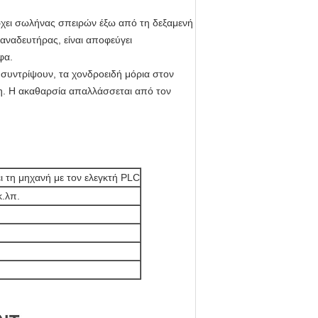
ρχει σωλήνας σπειρών έξω από τη δεξαμενή
αναδευτήρας, είναι αποφεύγει
φα.
α συντρίψουν, τα χονδροειδή μόρια στον
νη. Η ακαθαρσία απαλλάσσεται από τον
ι τη μηχανή με τον ελεγκτή PLC
κ.λπ.