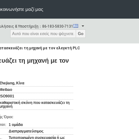
κοινωνήστε μαζί μας
λήσεις & Υποστήριξη：
86-183-5830-7131
Go
ατασκευάζει τη μηχανή με τον ελεγκτή PLC
υάζει τη μηχανή με τον
Zhejiang, Κίνα
Meibao
ISO9001
καθαριστική σκόνη που κατασκευάζει τη
μηχανή
ς Όροι:
min:
1 ομάδα
Διαπραγματεύσιμος
Τυποποιημένη συσκευασία ή ως