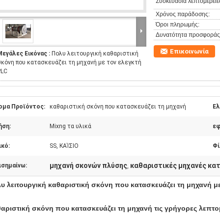
Συσκευασία λεπτομέρειε
Χρόνος παράδοσης:
Όροι πληρωμής:
Δυνατότητα προσφοράς
Επικοινωνία
Μεγάλες Εικόνας :
Πολυ λειτουργική καθαριστική
σκόνη που κατασκευάζει τη μηχανή με τον ελεγκτή
PLC
ομα Προϊόντος:
καθαριστική σκόνη που κατασκευάζει τη μηχανή
Ελ
ήση:
Mixng τα υλικά
εφ
ικό:
SS, ΚΑΊΣΙΟ
Φί
μηχανή σκονών πλύσης
καθαριστικές μηχανές κα
ισημαίνω:
,
υ λειτουργική καθαριστική σκόνη που κατασκευάζει τη μηχανή μ
αριστική σκόνη που κατασκευάζει τη μηχανή
τις γρήγορες λεπτο