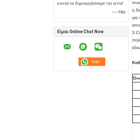
πυκ
κοινού να δημιουργήσουμε την αιτία!
η δ
—— P&G
για
απο
Είμαι Online Chat Now
3.C
πηλ
εξα
Καθ
Όν