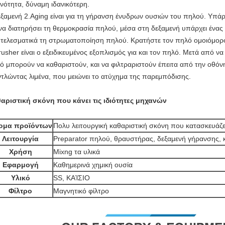
νότητα, δύναμη ιδανικότερη.
εξαμενή 2.Aging είναι για τη γήρανση ένυδρων ουσιών του πηλού. Υπά
 να διατηρήσει τη θερμοκρασία πηλού, μέσα στη δεξαμενή υπάρχει ένας 
τελεσματικά τη στρωματοποίηση πηλού. Κρατήστε τον πηλό ομοιόμορ
rusher είναι ο εξειδικευμένος εξοπλισμός για και τον πηλό. Μετά από ν
ό μπορούν να καθαριστούν, και να φιλτραριστούν έπειτα από την οθό
ντλώντας λιμένα, που μειώνει το ατύχημα της παρεμπόδισης.
αριστική σκόνη που κάνει τις
ιδιότητες
μηχανών
ομα προϊόντων
Πολυ λειτουργική καθαριστική σκόνη που κατασκευάζε
Λειτουργία
Preparator πηλού, θραυστήρας, δεξαμενή γήρανσης, 
Χρήση
Mixng τα υλικά
Εφαρμογή
Καθημερινά χημική ουσία
Υλικό
SS, ΚΑΊΣΙΟ
Φίλτρο
Μαγνητικό φίλτρο