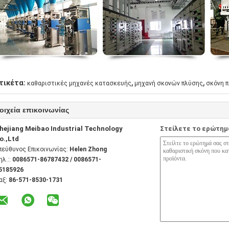
,
,
τικέτα:
καθαριστικές μηχανές κατασκευής
μηχανή σκονών πλύσης
σκόνη π
οιχεία επικοινωνίας
hejiang Meibao Industrial Technology
Στείλετε το ερώτημ
o.,Ltd
πεύθυνος Επικοινωνίας:
Helen Zhong
ηλ.::
0086571-86787432 / 0086571-
5185926
αξ:
86-571-8530-1731