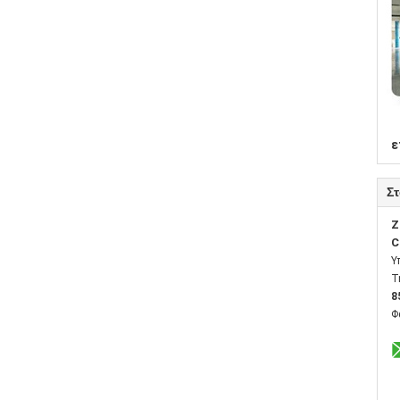
ε
Στ
Z
C
Υ
Τ
8
Φ