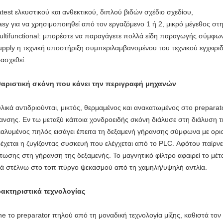
atest ελκυστικού και ανθεκτικού, διπλού βιδών σχέδιο σχεδίου,
asy για να χρησιμοποιηθεί από τον εργαζόμενο 1 ή 2, μικρό μέγεθος στη
ultifunctional: μπορέστε να παραγάγετε πολλά είδη παραγωγής σύμφω
upply η τεχνική υποστήριξη συμπεριλαμβανομένου του τεχνικού εγχειριδ
ασχεθεί.
αριστική σκόνη που κάνει την
περιγραφή
μηχανών
υλικά αντιδριούνται, μικτός, θερμαμένος και ανακατωμένος στο prepara
ανσης. Εν τω μεταξύ κάποια χονδροειδής σκόνη διάλυσε στη διάλυση τ
ιαλυμένος πηλός εισάγει έπειτα τη δεξαμενή γήρανσης σύμφωνα με ορι
έχεται η ζυγίζοντας συσκευή που ελέγχεται από το PLC. Αφότου παίρν
τωσης στη γήρανση της δεξαμενής. Το μαγνητικό φίλτρο αφαιρεί το μέτα
κά στέλνω στο τοπ πύργο ψεκασμού από τη χαμηλή/υψηλή αντλία.
ακτηριστικά τεχνολογίας
he το preparator πηλού από τη μοναδική τεχνολογία μίξης, καθιστά το