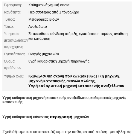
Εφαρμογή:
Καθημερινά χημική ουσία
Ικανότητα:
Περισσότερος από 1 τόνος/ώρα
Τύπος:
Μεταφορέας βιδών
Υλικό:
Ανοξείδωτο
Υπηρεσία
Σε απευθείας σύνδεση στήριξη, εγκατάσταση τομέων, ανάθεση
και κατάρτιση
μεταπωλήσεων
παρεχόμενη:
Εγκατάσταση:
Οδηγός μηχανικών
Όνομα
υγρή καθαριστική μηχανή παραγωγής
προϊόντων:
Καθαριστική σκόνη που κατασκευάζει τη μηχανή
Υψηλό φως:
,
μηχανή κατασκευής σκονών πλύσης
,
Υγρή καθαριστική μηχανή κατασκευής ανοξείδωτου
Υγρή καθαριστική μηχανή κατασκευής ανοξείδωτου, καθαριστικές μηχανές
κατασκευής
περιγραφή
Υγρή καθαριστική κάνοντας
μηχανών
Σχεδιάζουμε και κατασκευάζουμε την καθαριστική σκόνη, μεταβλητός