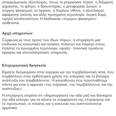
επαγγελματικός εξοπλισμός, όπως το preparator πηλού, η δεξαμενή
γήρανσης, το φίλτρο, ο θραυστήρας, ο μεταφορέας ζωνών, ο
πύργος ψεκασμού, το όργανο, η δομένος οθόνη, ο εξοπλισμός
αφαίρεσης σκόνης και άλλη προηγμένη τεχνολογία, λογική δομή,
υψηλή αποδοτικότητα. Η διαδικασία «πύργων ψεκασμού»
υιοθετείται.
Αρχή υπηρεσιών
Σύμφωνα με τους όρους των ίδιων πόρων, η επιχείρησή μας
επιδιώκει τις κοινωνικές και ανάγκες πελατών και παρέχει στους
πελάτες τη προηγμένη τεχνολογία, υψηλή - ποιοτικά προϊόντα,
έγκαιρες και αποτελεσματικές υπηρεσίες.
Επιχειρησιακή θρησκεία
Είμαστε δεσμευμένοι στην ενέργεια και την περιβαλλοντική αιτία, που
συμβάλλουν στην ορθολογική χρήση της ενέργειας και τη βιώσιμη
ανάπτυξη του περιβάλλοντος. Η κατεύθυνση που προσπαθούμε
πάντα για είναι η αρμονία «της ενέργειας, του περιβάλλοντος και της
ανάπτυξης».
Η επιχείρηση επιμένει ότι «δημιουργήστε την αξία μαζί και διανείμετε
την αξία εύλογα» για να κάνετε τα συμφέροντα της επιχείρησης και
το προσωπικό, οι πελάτες και η κοινωνία του αναπτύσσονται
αρμονικά.