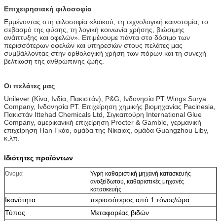
Επιχειρησιακή φιλοσοφία
Εμμένοντας στη φιλοσοφία «λαϊκού, τη τεχνολογική καινοτομία, το
σεβασμό της φύσης, τη λογική κοινωνία χρήσης, βιώσιμης
ανάπτυξης και οφελών». Επιμένουμε πάντα στο δόσιμο των
περισσότερων οφελών και υπηρεσιών στους πελάτες μας
συμβάλλοντας στην ορθολογική χρήση των πόρων και τη συνεχή
βελτίωση της ανθρώπινης ζωής.
Οι πελάτες μας
Unilever (Κίνα, Ινδία, Πακιστάν), P&G, Ινδονησία PT Wings Surya
Company, Ινδονησία PT. Επιχείρηση χημικής βιομηχανίας Pacinesia,
Πακιστάν Ittehad Chemicals Ltd, Σιγκαπούρη International Glue
Company, αμερικανική επιχείρηση Procter & Gamble, γερμανική
επιχείρηση Han Γκάο, ομάδα της Νίκαιας, ομάδα Guangzhou Liby,
κ.λπ.
Ιδιότητες προϊόντων
Όνομα
Υγρή καθαριστική μηχανή κατασκευής
ανοξείδωτου, καθαριστικές μηχανές
κατασκευής
Ικανότητα
περισσότερος από 1 τόνος/ώρα
Τύπος
Μεταφορέας βιδών