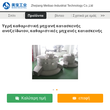
Zhejiang Meibao Industrial Technology Co.,Ltd
Σπίτι
Προϊόντα
βίντεο
Σχετικά με εμάς
>>
Υγρή καθαριστική μηχανή κατασκευής
ανοξείδωτου, καθαριστικές μηχανές κατασκευής
Καλύτερη τιμή
επαφή