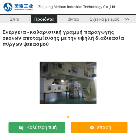
Zhejiang Meibao Industrial Technology Co.,Ltd
Σπίτι
Προϊόντα
βίντεο
Σχετικά με εμάς
>>
Ενέργεια - καθαριστική γραμμή παραγωγής
σκονών αποταμίευσης με την υψηλή διαδικασία
πύργων ψεκασμού
Καλύτερη τιμή
επαφή