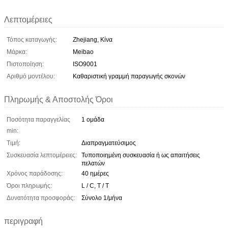
Λεπτομέρειες
Τόπος καταγωγής:
Zhejiang, Κίνα
Μάρκα:
Meibao
Πιστοποίηση:
ISO9001
Αριθμό μοντέλου:
Καθαριστική γραμμή παραγωγής σκονών
Πληρωμής & Αποστολής Όροι
Ποσότητα παραγγελίας
1 ομάδα
min:
Τιμή:
Διαπραγματεύσιμος
Συσκευασία λεπτομέρειες:
Τυποποιημένη συσκευασία ή ως απαιτήσεις
πελατών
Χρόνος παράδοσης:
40 ημέρες
Όροι πληρωμής:
L / C, T / T
Δυνατότητα προσφοράς:
Σύνολο 1/μήνα
περιγραφή