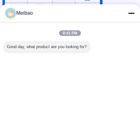
Meibao
8:41 PM
σκόνη πλύσης που κατασκευάζει τη μηχανή
Ετικέττες:
,
καθαριστική σκόνη που κατασκευάζει τη μηχανή
,
Good day, what product are you looking for?
μηχανή κατασκευής σκονών πλύσης
Αποκτήστε την καλύτερη τιμή για
Ενέργεια - καθαριστική γραμμή
παραγωγής σκονών
αποταμίευσης με την υψηλή
διαδικασία πύργων ψεκασμού
Να συνεχίσει
Καθαριστική γραμμή παραγωγής σκονών
Περισσότεροι