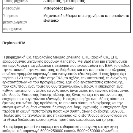
Τύπος μηχανών
Αυτόματος, ημιαυτόματος
Λειτουργία
Μεταφορέας βιδών
Υπηρεσία
Μηχανικοί διαθέσιμοι στα μηχανήματα υπηρεσιών στο
εξωτερικό
μεταπωλήσεων
παρεχόμενη
Περίπου ΗΠΑ
Η βιομηχανική Co. τεχνολογίας MeiBao Zhejiang, ΕΠΕ (αρχική Co., ΕΠΕ
εφαρμοσμένης μηχανικής φούρνων Hangzhou MeiBao) είναι μια επιστημονική
και τεχνολογική επαγγελματική επιχείρηση που ενσωματώνει την Ε&Α, το σχέδιο,
την κατασκευή, την εγκατάσταση, τη διόρθωση και την υπηρεσία του πλήρους
συνόλου γραμμών παραγωγής και ενεργειακών εξοπλισμών. Η επιχείρηση έχει
περίπου 120 επαγγελματίες στην Ε&Α, το σχέδιο, την κατασκευή, τη διαχείριση
εγκαταστάσεων και του προγράμματος. Έχει δύο εγκαταστάσεις κατασκευής,
που καλύπτουν έναν τομέα 80.000 τετραγωνικών μέτρων. Η επιχείρηση είναι
«εθνική επιχείρηση υψηλής τεχνολογίας». Είναι μέλος της τεχνικής ειδικευμένης
εξοπλισμός Επιτροπής ένωσης πλύσης της Κίνας και έχει την αυτονομία της
επιχείρησης εισαγωγών και εξαγωγής. Η επιχείρηση έχει ένα πλήρες σύστημα
έρευνας και ανάπτυξης προϊόντων, το ποιοτικό σύστημα διαχείρισης και την
επαγγελματική ομάδα κατασκευής εφαρμοσμένης μηχανικής. Η επιχείρηση έχει
περάσει τη διεθνή πιστοποίηση ποιοτικών συστημάτων διαχείρισης ISO9001.
Πολλές από τις τεχνολογίες της επιχείρησης και ο εξοπλισμός έχουν ισχύσει για
τα εθνικά διπλώματα ευρεσιτεχνίας προτύπων εφευρέσεων και χρήσης.
Η επιχείρηση μπορεί να παρέχει την καθαριστική παραγωγή και την υγρή
καθαριστική παραγωγή 5000~250000 σκονών 5000~250000 τόνων/έτος