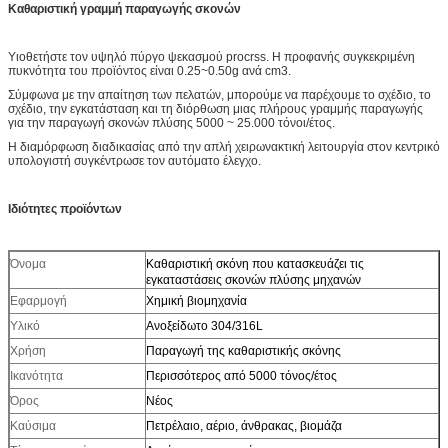
Καθαριστική γραμμή παραγωγής σκονών
Υιοθετήστε τον υψηλό πύργο ψεκασμού procrss. Η προφανής συγκεκριμένη
πυκνότητα του προϊόντος είναι 0.25~0.50g ανά cm3.
Σύμφωνα με την απαίτηση των πελατών, μπορούμε να παρέχουμε το σχέδιο, το
σχέδιο, την εγκατάσταση και τη διόρθωση μιας πλήρους γραμμής παραγωγής
για την παραγωγή σκονών πλύσης 5000 ~ 25.000 τόνοι/έτος.
Η διαμόρφωση διαδικασίας από την απλή χειρωνακτική λειτουργία στον κεντρικό
υπολογιστή συγκέντρωσε τον αυτόματο έλεγχο.
Ιδιότητες προϊόντων
Όνομα
Καθαριστική σκόνη που κατασκευάζει τις
εγκαταστάσεις σκονών πλύσης μηχανών
Εφαρμογή
Χημική βιομηχανία
Υλικό
Ανοξείδωτο 304/316L
Χρήση
Παραγωγή της καθαριστικής σκόνης
Ικανότητα
Περισσότερος από 5000 τόνος/έτος
Όρος
Νέος
Καύσιμα
Πετρέλαιο, αέριο, άνθρακας, βιομάζα