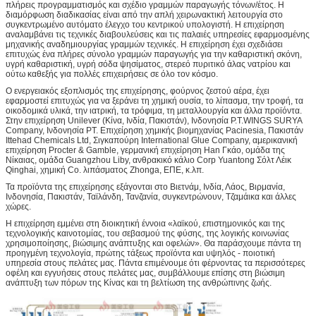
πλήρεις προγραμματισμός και σχέδιο γραμμών παραγωγής τόνων/έτος. Η
διαμόρφωση διαδικασίας είναι από την απλή χειρωνακτική λειτουργία στο
συγκεντρωμένο αυτόματο έλεγχο του κεντρικού υπολογιστή. Η επιχείρηση
αναλαμβάνει τις τεχνικές διαβουλεύσεις και τις παλαιές υπηρεσίες εφαρμοσμένης
μηχανικής αναδημιουργίας γραμμών τεχνικές. Η επιχείρηση έχει σχεδιάσει
επιτυχώς ένα πλήρες σύνολο γραμμών παραγωγής για την καθαριστική σκόνη,
υγρή καθαριστική, υγρή σόδα ψησίματος, στερεό πυριτικό άλας νατρίου και
ούτω καθεξής για πολλές επιχειρήσεις σε όλο τον κόσμο.
Ο ενεργειακός εξοπλισμός της επιχείρησης, φούρνος ζεστού αέρα, έχει
εφαρμοστεί επιτυχώς για να ξεράνει τη χημική ουσία, το λίπασμα, την τροφή, τα
οικοδομικά υλικά, την ιατρική, τα τρόφιμα, τη μεταλλουργία και άλλα προϊόντα.
Στην επιχείρηση Unilever (Κίνα, Ινδία, Πακιστάν), Ινδονησία P.T.WINGS SURYA
Company, Ινδονησία PT. Επιχείρηση χημικής βιομηχανίας Pacinesia, Πακιστάν
Ittehad Chemicals Ltd, Σιγκαπούρη International Glue Company, αμερικανική
επιχείρηση Procter & Gamble, γερμανική επιχείρηση Han Γκάο, ομάδα της
Νίκαιας, ομάδα Guangzhou Liby, ανθρακικό κάλιο Corp Yuantong Σόλτ Λέικ
Qinghai, χημική Co. λιπάσματος Zhonga, ΕΠΕ, κ.λπ.
Τα προϊόντα της επιχείρησης εξάγονται στο Βιετνάμ, Ινδία, Λάος, Βιρμανία,
Ινδονησία, Πακιστάν, Ταϊλάνδη, Τανζανία, συγκεντρώνουν, Τζαμάικα και άλλες
χώρες.
Η επιχείρηση εμμένει στη διοικητική έννοια «λαϊκού, επιστημονικός και της
τεχνολογικής καινοτομίας, του σεβασμού της φύσης, της λογικής κοινωνίας
χρησιμοποίησης, βιώσιμης ανάπτυξης και οφελών». Θα παράσχουμε πάντα τη
προηγμένη τεχνολογία, πρώτης τάξεως προϊόντα και υψηλός - ποιοτική
υπηρεσία στους πελάτες μας. Πάντα επιμένουμε ότι φέρνοντας τα περισσότερες
οφέλη και εγγυήσεις στους πελάτες μας, συμβάλλουμε επίσης στη βιώσιμη
ανάπτυξη των πόρων της Κίνας και τη βελτίωση της ανθρώπινης ζωής.