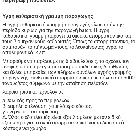
Περιγραφή προϊόντων
Υγρή καθαριστική γραμμή παραγωγής
Η υγρή καθαριστική γραμμή παραγωγής είναι αυτήν την
περίοδο κυρίως για την παραγωγή batch. Η υγρή
καθαριστική γραμμή παράγει τα οικιακά απορρυπαντικά και
τους βιομηχανικούς καθαριστές. Όπως το απορρυπαντικό, το
σαμπουάν, το πήκτωμα ντους, το λευκαίνοντας υγρό, το
απολυμαντικό, κ.λπ.
Μπορούμε να παρέχουμε τις διαβουλεύσεις, το σχέδιο, τον
ανεφοδιασμό, την εγκατάσταση, εκπαιδευτικές διόρθωσης
και άλλες υπηρεσίες των πλήρων συνόλων υγρής γραμμής
παραγωγής συνθετικού απορρυπαντικού με πάνω από 5000
τόνους/έτος σύμφωνα με την απαίτηση πελατών.
Χαρακτηριστικά τεχνολογίας
a. Φιλικός προς το περιβάλλον
β. χαμηλή επένδυση, χαμηλότερο κόστος.
γ. ενέργεια - αποταμίευση
Δ. Όλος ο εξοπλισμός είναι εξοπλισμένος με τον ειδικό
εξοπλισμό για το υγρό απορρυπαντικό, και το διοικητικό
κόστος είναι χαμηλό.