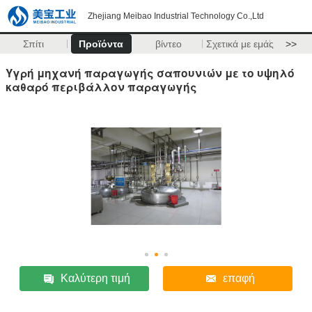
Zhejiang Meibao Industrial Technology Co.,Ltd
Σπίτι
Προϊόντα
βίντεο
Σχετικά με εμάς
>>
Υγρή μηχανή παραγωγής σαπουνιών με το υψηλό
καθαρό περιβάλλον παραγωγής
Καλύτερη τιμή
επαφή