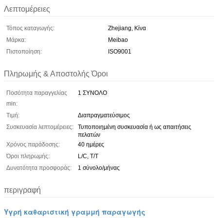
Λεπτομέρειες
Τόπος καταγωγής:
Zhejiang, Κίνα
Μάρκα:
Meibao
Πιστοποίηση:
ISO9001
Πληρωμής & Αποστολής Όροι
Ποσότητα παραγγελίας
1 ΣΥΝΟΛΟ
min:
Τιμή:
Διαπραγματεύσιμος
Συσκευασία λεπτομέρειες:
Τυποποιημένη συσκευασία ή ως απαιτήσεις
πελατών
Χρόνος παράδοσης:
40 ημέρες
Όροι πληρωμής:
L/C, T/T
Δυνατότητα προσφοράς:
1 σύνολο/μήνας
περιγραφή
Υγρή καθαριστική γραμμή παραγωγής