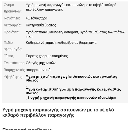
Όνομα
Υγρή μηχανή παραγωγής σαπουνιών με το υψηλό καθαρό
περιβάλλον παραγωγής
προϊόντων:
Ικανότητα:
>1 τόνος/ώρα
Λειτουργία:
Κατεργασία ύδατος
Προϊόντα:
Υγρό σαπούνι, laundary detegent, υγρό πλυσίματος των πιάτων,
κ.λπ.
Πεδίο
Καθημερινά χημική, καθαρίζοντας βιομηχανία
εφαρμογής:
Τύπος:
Ευρέως χρησιμοποιημένος
Εγκατάσταση:
Οδηγός μηχανικών
Βιομηχανικός:
απορρυπαντικό
Υγρή μηχανή παραγωγής σαπουνιών κατεργασίας
Υψηλό φως:
ύδατος
,
Υγρή καθαριστική γραμμή παραγωγής κατεργασίας
ύδατος
1 υγρή μηχανή παραγωγής σαπουνιών τόνου/ώρα
,
Υγρή μηχανή παραγωγής σαπουνιών με το υψηλό
καθαρό περιβάλλον παραγωγής