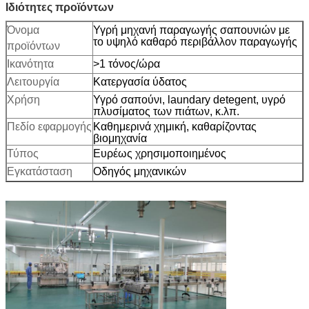
Ιδιότητες προϊόντων
Όνομα
Υγρή μηχανή παραγωγής σαπουνιών με
το υψηλό καθαρό περιβάλλον παραγωγής
προϊόντων
Ικανότητα
>1 τόνος/ώρα
Λειτουργία
Κατεργασία ύδατος
Χρήση
Υγρό σαπούνι, laundary detegent, υγρό
πλυσίματος των πιάτων, κ.λπ.
Πεδίο εφαρμογής
Καθημερινά χημική, καθαρίζοντας
βιομηχανία
Τύπος
Ευρέως χρησιμοποιημένος
Εγκατάσταση
Οδηγός μηχανικών