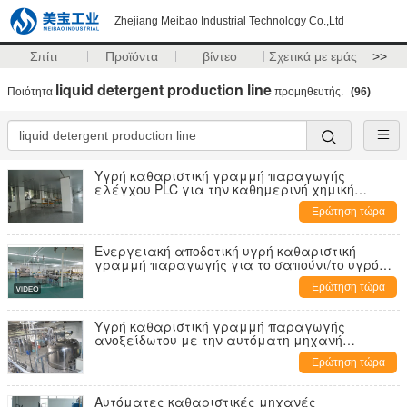
Zhejiang Meibao Industrial Technology Co.,Ltd
Σπίτι
Προϊόντα
βίντεο
Σχετικά με εμάς
>>
liquid detergent production line
Ποιότητα
προμηθευτής.
(96)
Υγρή καθαριστική γραμμή παραγωγής
ελέγχου PLC για την καθημερινή χημική
βιομηχανία
Ερώτηση τώρα
Ενεργειακή αποδοτική υγρή καθαριστική
γραμμή παραγωγής για το σαπούνι/το υγρό
πλυσίματος των πιάτων
Ερώτηση τώρα
Υγρή καθαριστική γραμμή παραγωγής
ανοξείδωτου με την αυτόματη μηχανή
πλήρωσης
Ερώτηση τώρα
Αυτόματες καθαριστικές μηχανές