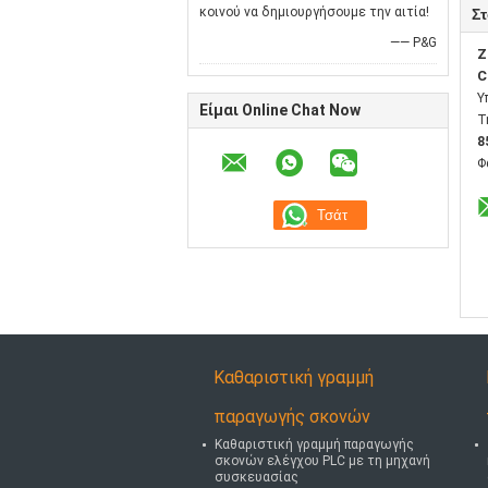
κοινού να δημιουργήσουμε την αιτία!
Στ
—— P&G
Z
C
Υ
Είμαι Online Chat Now
Τ
8
Φ
Καθαριστική γραμμή
παραγωγής σκονών
Καθαριστική γραμμή παραγωγής
σκονών ελέγχου PLC με τη μηχανή
συσκευασίας