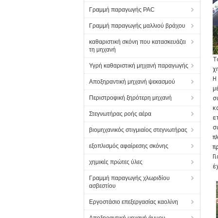
Γραμμή παραγωγής PAC
Γραμμή παραγωγής μαλλιού βράχου
καθαριστική σκόνη που κατασκευάζει
τη μηχανή
Τ
Υγρή καθαριστική μηχανή παραγωγής
χ
Η
Αποξηραντική μηχανή ψεκασμού
μ
Περιστροφική ξηρότερη μηχανή
σ
κ
Στεγνωτήρας ροής αέρα
ε
σ
βιομηχανικός στιγμιαίος στεγνωτήρας
π
εξοπλισμός αφαίρεσης σκόνης
π
Γ
χημικές πρώτες ύλες
έ
Γραμμή παραγωγής χλωριδίου
ασβεστίου
Εργοστάσιο επεξεργασίας καολίνη