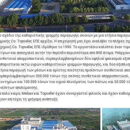
ο σχέδιο της καθαριστικής γραμμής παραγωγής σκονών με μια ετήσια παραγω
ημικής Co. Topseller, ΕΠΕ αρχίζει. Η επιχείρησή μας έχει αναλάβει το πλήρες 
 χημική Co. Topseller, ΕΠΕ ιδρύθηκε το 1990. Το εργοστάσιο καλύπτει έναν 
έτρων και απασχολεί αυτήν την περίοδο περισσότερα από 800 άτομα. Υπάρχου
υνθετικού απορρυπαντικού, συμπεριλαμβανομένων δύο υψηλού ψεκασμού εξο
αθαριστικού οκτώ υγρών καθαριστικών γραμμών παραγωγής, και δύο εξοπλισμ
τήσια παραγωγή των μέσων και αρίστης ποιότητας προϊόντων συνθετικού απορ
υμπεριλαμβανομένων 350.000 τόνων της σκόνης συνθετικού απορρυπαντικού, 
λυντηρίων και 100.000 τόνων του υγρού πλυσίματος των πιάτων, και 50.000 
ροϊόντων απολύμανσης.
ια πολύ καιρό, Meibao και Topseller έχουν συνεργαστεί φιλικός και έχουν καθιε
χουν επιτύχει τη γρήγορη ανάπτυξη.