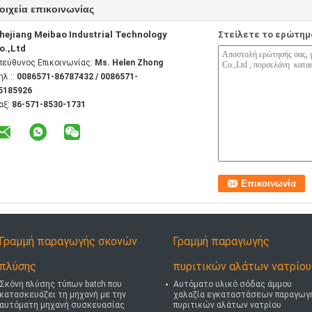
οιχεία επικοινωνίας
hejiang Meibao Industrial Technology
Στείλετε το ερώτημ
o.,Ltd
πεύθυνος Επικοινωνίας:
Ms. Helen Zhong
ηλ.::
0086571-86787432 / 0086571-
5185926
αξ:
86-571-8530-1731
Γραμμή παραγωγής σκονών
Γραμμή παραγωγής
πλύσης
πυριτικών αλάτων νατρίου
Σκόνη πλύσης τύπων batch που
Αυτόματο υλικό σόδας άμμου
κατασκευάζει τη μηχανή με την
χαλαζία εγκαταστάσεων παραγωγ
αυτόματη μηχανή συσκευασίας
πυριτικών αλάτων νατρίου