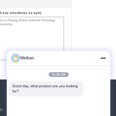
ά σας απευθείας σε εμάς
Meibao
(
0
/ 3000)
11:39 AM
Good day, what product are you looking 
Αίτηση κράτησης
for?
Στείλε
ής
sgs