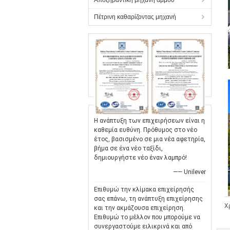
Αποξηραντική μηχανή άμμου
Πέτρινη καθαρίζοντας μηχανή
Η ανάπτυξη των επιχειρήσεων είναι η
καθεμία ευθύνη. Πρόθυμος στο νέο
έτος, βασισμένο σε μια νέα αφετηρία,
βήμα σε ένα νέο ταξίδι,
δημιουργήστε νέο έναν λαμπρό!
—— Unilever
Επιθυμώ την κλίμακα επιχείρησής
σας επάνω, τη ανάπτυξη επιχείρησης
Χ
και την ακμάζουσα επιχείρηση.
Επιθυμώ το μέλλον που μπορούμε να
συνεργαστούμε ειλικρινά και από