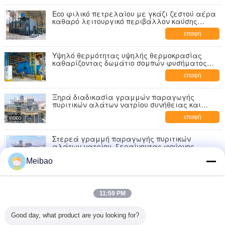
Eco φιλικό πετρελαίου με γκάζι ζεστού αέρα
καθαρό λειτουργικό περιβάλλον καύσης
γεννητριών πλήρες
επαφή
Υψηλό θερμότητας υψηλής θερμοκρασίας
καθαρίζοντας δωμάτιο σομπών φυσήματος
αποδοτικότητας καυτό
επαφή
Ξηρά διαδικασία γραμμών παραγωγής
πυριτικών αλάτων νατρίου συνήθειας και
μηχανών τήξης
επαφή
Στερεά γραμμή παραγωγής πυριτικών
αλάτων νατρίου, ξεραίνοντας φούρνος
πυριτικών αλάτων νατρίου
επαφή
Meibao
Λειτουργία δεξαμενών διάλυσης γραμμών
παραγωγής πυριτικών αλάτων νατρίου υψηλής
11:59 PM
επίδοσης
επαφή
Good day, what product are you looking for?
Φούρνος πυριτικών αλάτων νατρίου γυαλιού