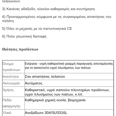
τελειώνουν.
3)
Κανένας αδιέξοδο, εύκολοι καθαρισμός και συντήρηση
4)
Προσαρμοσμένος σύμφωνα με τις συγκεκριμένες απαιτήσεις του
πελάτη
5)
Όλες οι μηχανές με τα πιστοποιητικά CE
6)
Πολυ γλωσσική διεπαφή
Ιδιότητες προϊόντων
Όνομα
Ενέργεια - υγρή καθαριστική γραμμή παραγωγής αποταμίευσης
για το σαπούνι/το υγρό πλυσίματος των πιάτων
προϊόντων
Ικανότητα
Σαν απαιτήσεις πελατών
Λειτουργία
Αυτόματος
Χρήση
Καθαριστικό, υγρό σαπούνι πλυντηρίων προϊόντων,
υγρό πλυσίματος των πιάτων, κ.λπ.
Πεδίο
Καθημερινά χημική ουσία, βιομηχανία
εφαρμογής
Υλικό
Ανοξείδωτο 304/SUS316L