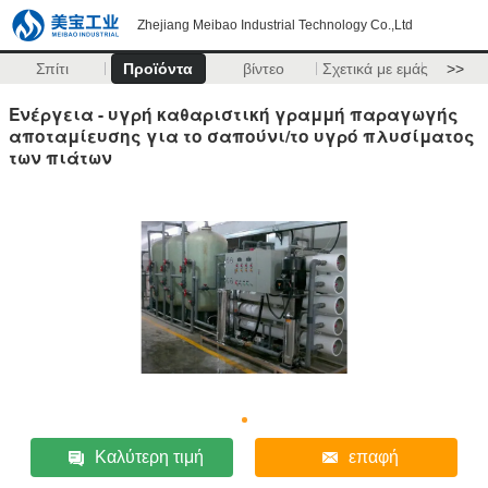
Zhejiang Meibao Industrial Technology Co.,Ltd
Σπίτι
Προϊόντα
βίντεο
Σχετικά με εμάς
>>
Ενέργεια - υγρή καθαριστική γραμμή παραγωγής
αποταμίευσης για το σαπούνι/το υγρό πλυσίματος
των πιάτων
Καλύτερη τιμή
επαφή