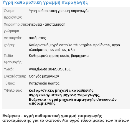
Υγρή καθαριστική γραμμή παραγωγής
Όνομα
Υγρή καθαριστική γραμμή παραγωγής
προϊόντων:
Χαρακτηριστικό
ενέργεια - αποταμίευση
γνώρισμα:
Λειτουργία:
αυτόματος
χρήση:
Καθαριστικό, υγρό σαπούνι πλυντηρίων προϊόντων, υγρό
πλυσίματος των πιάτων, κ.λπ.
Πεδίο
Καθημερινά χημική ουσία, βιομηχανία
εφαρμογής:
Υλικό:
Ανοξείδωτο 304/SUS316L
Εγκατάσταση:
Οδηγός μηχανικών
Τύπος:
Κατεργασία ύδατος
καθαριστικές μηχανές κατασκευής
Υψηλό φως:
,
υγρή καθαριστική μηχανή παραγωγής
,
Ενέργεια - υγρή μηχανή παραγωγής σαπουνιών
αποταμίευσης
Ενέργεια - υγρή καθαριστική γραμμή παραγωγής
αποταμίευσης για το σαπούνι/το υγρό πλυσίματος των πιάτων