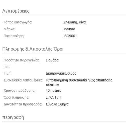
Λεπτομέρειες
Τόπος καταγωγής:
Zhejiang, Κίνα
Μάρκα:
Meibao
Πιστοποίηση:
ISO9001
Πληρωμής & Αποστολής Όροι
Ποσότητα παραγγελίας
1 ομάδα
min:
Τιμή:
Διαπραγματεύσιμος
Συσκευασία λεπτομέρειες:
Τυποποιημένη συσκευασία ή ως απαιτήσεις
πελατών
Χρόνος παράδοσης:
40 ημέρες
Όροι πληρωμής:
L / C, T / T
Δυνατότητα προσφοράς:
Σύνολο 1/μήνα
περιγραφή